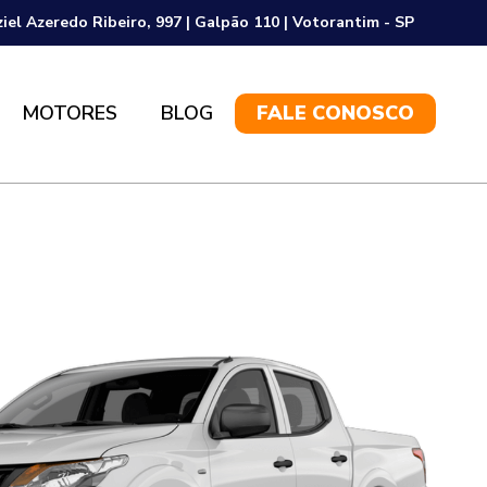
ziel Azeredo Ribeiro, 997 | Galpão 110 | Votorantim - SP
MOTORES
BLOG
FALE CONOSCO