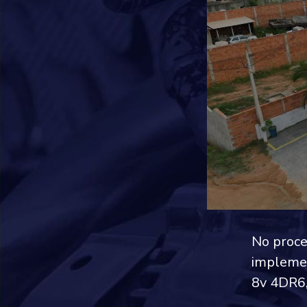
No proce
implemen
8v 4DR6,