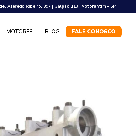
ziel Azeredo Ribeiro, 997 | Galpão 110 | Votorantim - SP
MOTORES
BLOG
FALE CONOSCO