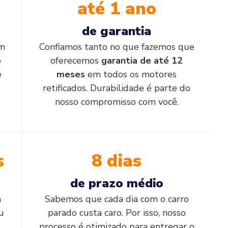
até 1 ano
de garantia
em
Confiamos tanto no que fazemos que
o
oferecemos
garantia de até 12
e
meses
em todos os motores
retificados. Durabilidade é parte do
nosso compromisso com você.
s
8 dias
de prazo médio
a
Sabemos que cada dia com o carro
u
parado custa caro. Por isso, nosso
processo é otimizado para entregar o