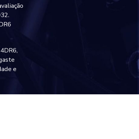
avaliação
032.
4DR6
v 4DR6,
gaste
dade e