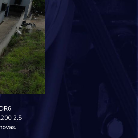
4DR6,
L200 2.5
novas.