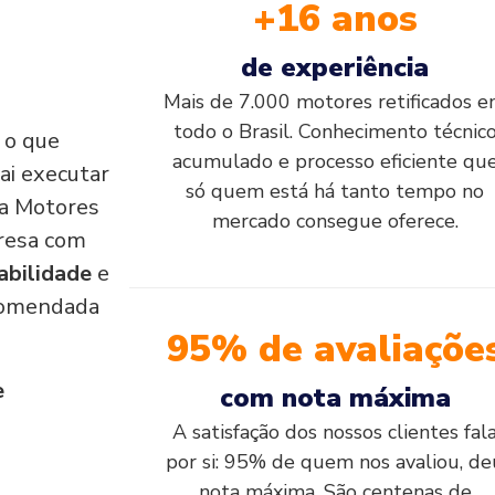
+16 anos
de experiência
Mais de 7.000 motores retificados 
todo o Brasil. Conhecimento técnic
, o que
acumulado e processo eficiente qu
ai executar
só quem está há tanto tempo no
e a Motores
mercado consegue oferece.
resa com
abilidade
e
comendada
95% de avaliaçõe
e
com nota máxima
A satisfação dos nossos clientes fal
por si: 95% de quem nos avaliou, de
nota máxima. São centenas de