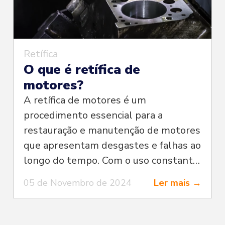
cante,
e um
 que, após
 apresente
Retífica
ssão de óleo ou
O que é retífica de
ja corrigido, o
motores?
is
A retífica de motores é um
retífica do
procedimento essencial para a
l e biela:
restauração e manutenção de motores
de
que apresentam desgastes e falhas ao
causados por
longo do tempo. Com o uso constante
iltro de
e a passagem dos anos, é natural que
05 de Novembro de 2024
Ler mais →
 de
algumas peças do motor se
.Ovalização:
desgastem, o que pode comprometer
io das
o desempenho e a eficiência do veículo.