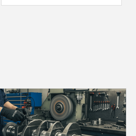
diminuindo muito rapidamente entre
as trocas regulares, isso pode indicar
que existe desgaste interno nos
componentes do motor, como anéis de
pistão e cilindros. O consumo elevado
de óleo não apenas aumenta os custos
de manutenção, mas também pode
ser um indicativo de que a retífica é
necessária.2. Fumaça no
escapamentoA fumaça no
escapamento é um dos sinais mais
comuns de que o motor precisa de
retífica.Outro sinal claro de que o
motor precisa de uma retífica é a
presença de fumaça no escapamento.