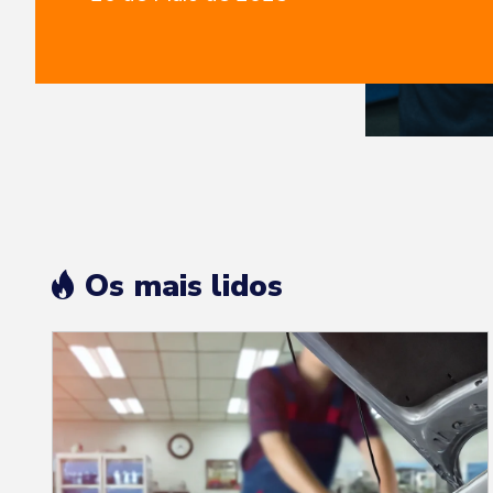
danificado, o virabrequim pode comprom
sistema de lubrificação e a geometria do
componentes internos, levando a perda
desempenho, ruídos anormais, superaqu
em casos extremos, à quebra total do 
guia, você vai entender:O que é a retífica
virabrequimQuais os principais danos q
procedimentoComo é feito o processo d
retificaçãoQuando ela é realmente rec
Os mais lidos
de não corrigir o problema a tempoCuid
serviçoO que é a retífica do virabrequimA
virabrequim consiste em um processo 
técnica para corrigir desgastes, riscos
ou ovalizações nas superfícies onde se 
bronzinas. Com a retífica, o componente 