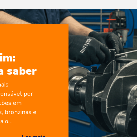
im:
a saber
ais
ponsável por
stões em
s, bronzinas e
a o
uando