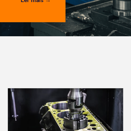
Ler mais →
eter todo o
s
s de
ecimento e,
motor.Neste
 do
ue exigem esse
e
omendadaRiscos
ados no pós-
 retífica do
de usinagem
, empenamentos
apoiam as
volta a ter