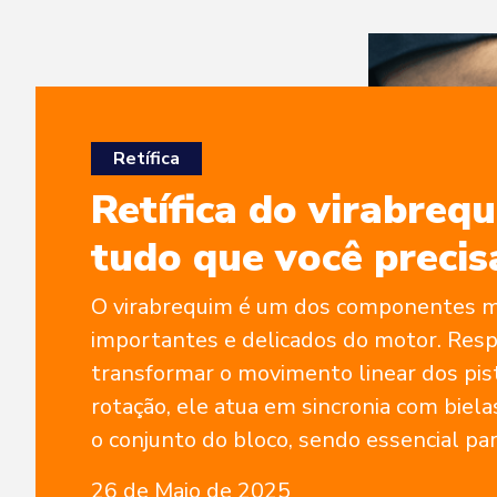
Retífica
Retífica do virabrequ
tudo que você precis
O virabrequim é um dos componentes m
importantes e delicados do motor. Res
transformar o movimento linear dos pi
rotação, ele atua em sincronia com biela
o conjunto do bloco, sendo essencial par
funcionamento equilibrado do motor.Q
26 de Maio de 2025