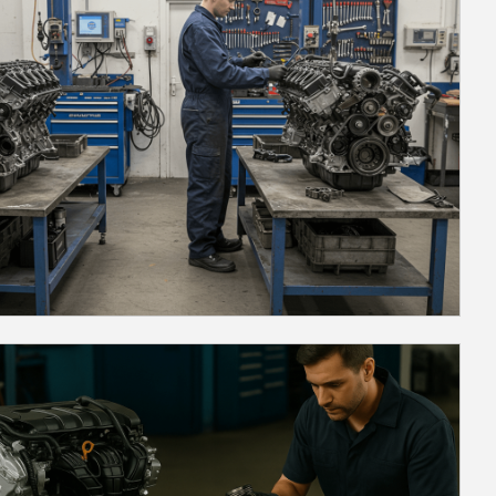
potência do motor é um dos sinais
mais comuns de problemas internos.
Se o seu veículo não está
respondendo como deveria,
especialmente durante acelerações ou
subidas, isso pode indicar que
componentes importantes do motor
estão desgastados. A falta de
potência é uma indicação de que o
motor não está operando de forma
eficiente e pode ser necessária uma
avaliação profissional para determinar
se a retífica é a melhor solução.4.
Ruídos anormaisRuídos estranhos no
motor são sinais de que o motor