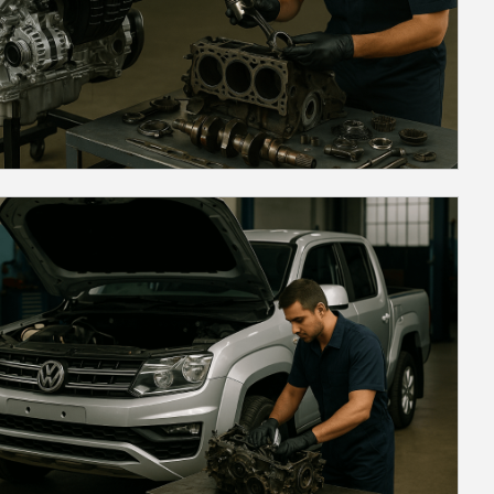
precisa de retífica e devem ser
tratados o quanto antes.Ruídos
estranhos no motor, como batidas,
rangidos ou sons metálicos, também
são sinais de alerta. Esses barulhos
podem indicar folgas excessivas,
problemas de lubrificação ou
componentes soltos. Ruídos anormais
não devem ser ignorados, pois podem
evoluir rapidamente para falhas
graves e danos irreparáveis no motor.
Uma retífica pode ser necessária para
ajustar essas folgas e garantir que o
motor volte a funcionar
silenciosamente.5. Vazamentos de