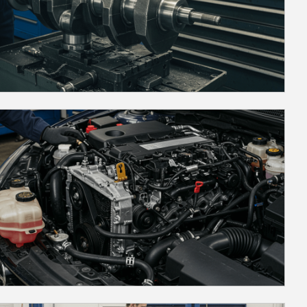
Se você perceber fumaça azulada, isso
indica que o óleo está sendo queimado
junto com o combustível, o que pode
ser resultado de problemas nas
vedações internas do motor. Já a
fumaça branca pode significar que há
entrada de água ou fluído na câmara
de combustão, enquanto a fumaça
preta é um indicativo de mistura rica
em combustível, comum em casos de
desgaste no sistema de injeção.3.
Perda de potênciaA perda de potência
é um dos sinais que o motor precisa de
retífica e que pode indicar desgaste de
componentes internos.A perda de