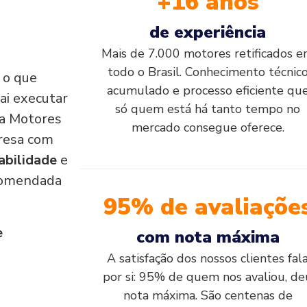
+16 anos
de experiência
Mais de 7.000 motores retificados 
todo o Brasil. Conhecimento técnic
, o que
acumulado e processo eficiente qu
ai executar
só quem está há tanto tempo no
e a Motores
mercado consegue oferece.
resa com
abilidade
e
comendada
95% de avaliaçõe
e
com nota máxima
A satisfação dos nossos clientes fal
por si: 95% de quem nos avaliou, de
nota máxima. São centenas de