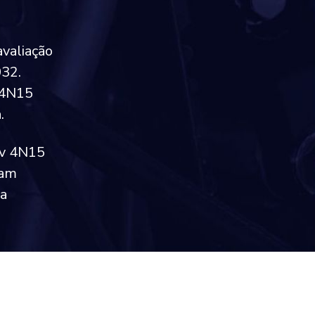
avaliação
032.
 4N15
.
6v 4N15
ram
 a