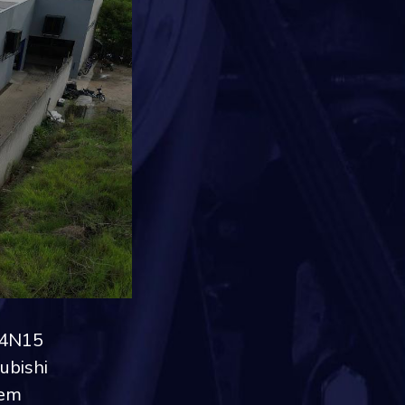
v 4N15
ubishi
rem