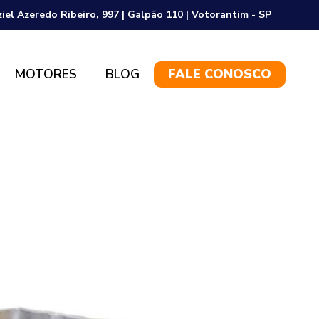
ziel Azeredo Ribeiro, 997 | Galpão 110 | Votorantim - SP
MOTORES
BLOG
FALE CONOSCO