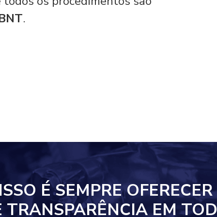
 e todos os procedimentos são
ABNT
.
ISSO
É SEMPRE OFERECER
E TRANSPARÊNCIA EM
TOD