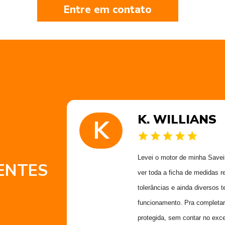
Entre em contato
K. WILLIANS
K
 muito
Levei o motor de minha Saveiro
ENTES
 obrigado
ver toda a ficha de medidas r
Alex
tolerâncias e ainda diversos t
funcionamento. Pra completar
protegida, sem contar no exce