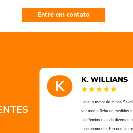
Entre em contato
K. WILLIANS
K
 muito
Levei o motor de minha Saveiro
ENTES
 obrigado
ver toda a ficha de medidas r
Alex
tolerâncias e ainda diversos t
funcionamento. Pra completar