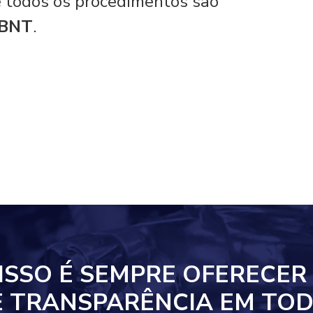
 e todos os procedimentos são
ABNT
.
ISSO
É SEMPRE OFERECER
E TRANSPARÊNCIA EM
TOD