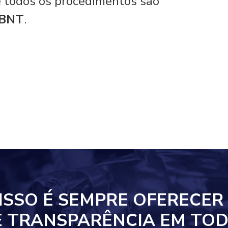
 e todos os procedimentos são
ABNT
.
ISSO
É SEMPRE OFERECER
E TRANSPARÊNCIA EM
TOD