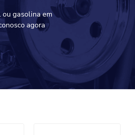
l ou gasolina em
 conosco agora
!