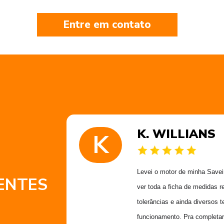
Entre em contato
K. WILLIANS
K
 muito
Levei o motor de minha Saveiro
ENTES
 obrigado
ver toda a ficha de medidas r
Alex
tolerâncias e ainda diversos t
funcionamento. Pra completar