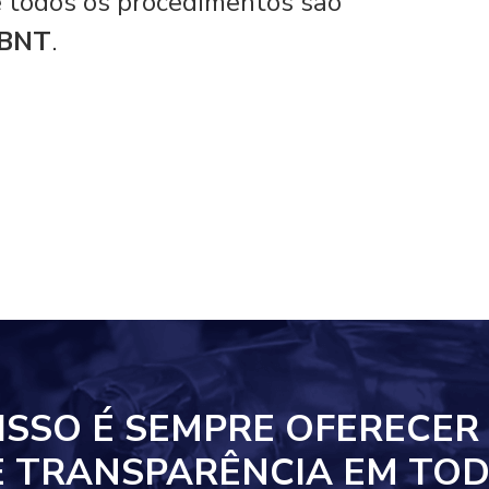
 e todos os procedimentos são
ABNT
.
ISSO
É SEMPRE OFERECER
E TRANSPARÊNCIA EM
TOD