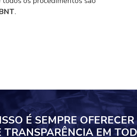
 e todos os procedimentos são
ABNT
.
ISSO
É SEMPRE OFERECER
E TRANSPARÊNCIA EM
TOD