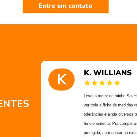
Entre em contato
K. WILLIANS
K
 muito
Levei o motor de minha Saveiro
ENTES
 obrigado
ver toda a ficha de medidas r
Alex
tolerâncias e ainda diversos t
funcionamento. Pra completar
protegida, sem contar no exce