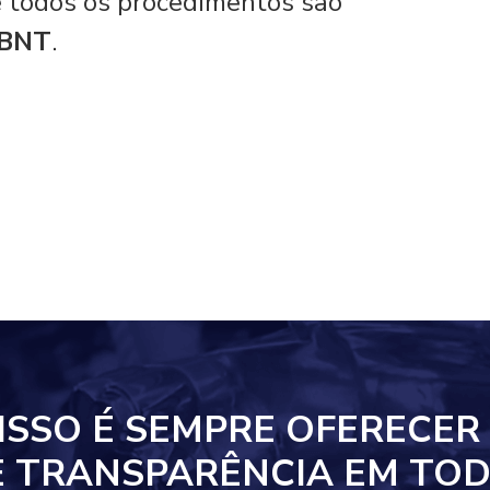
 e todos os procedimentos são
ABNT
.
ISSO
É SEMPRE OFERECER
E TRANSPARÊNCIA EM
TOD