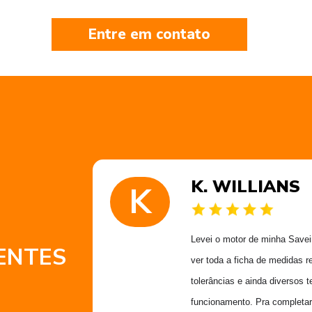
Entre em contato
K. WILLIANS
K
 muito
Levei o motor de minha Saveiro
ENTES
 obrigado
ver toda a ficha de medidas r
Alex
tolerâncias e ainda diversos t
funcionamento. Pra completar