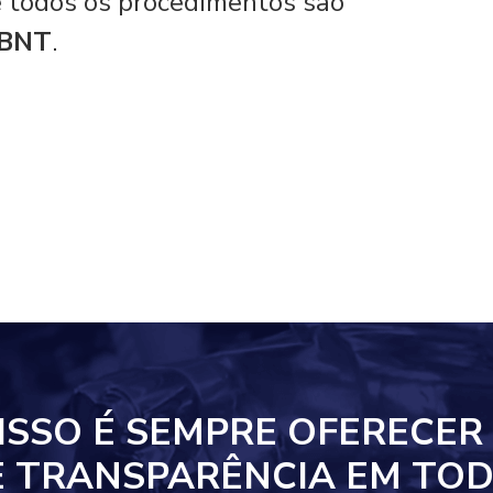
 e todos os procedimentos são
ABNT
.
ISSO
É SEMPRE OFERECER
E TRANSPARÊNCIA EM
TOD