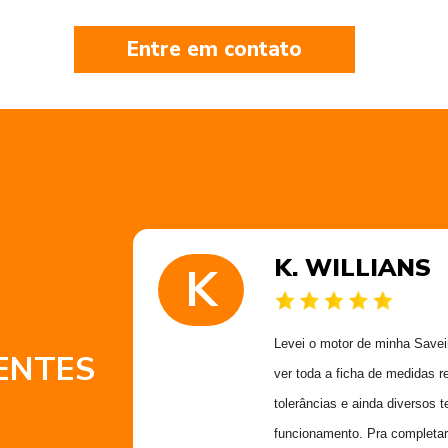
Entre em contato
K. WILLIANS
K
 muito
Levei o motor de minha Saveiro
ENTES
 obrigado
ver toda a ficha de medidas r
Alex
tolerâncias e ainda diversos t
funcionamento. Pra completar