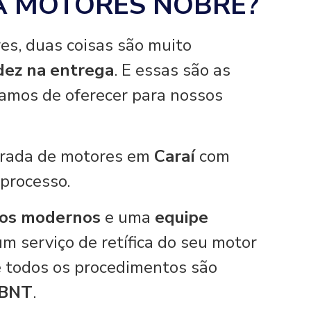
A MOTORES NOBRE?
es, duas coisas são muito
idez na entrega
. E essas são as
hamos de oferecer para nossos
tirada de motores em
Caraí
com
 processo.
os modernos
e uma
equipe
um serviço de retífica do seu motor
 e todos os procedimentos são
ABNT
.