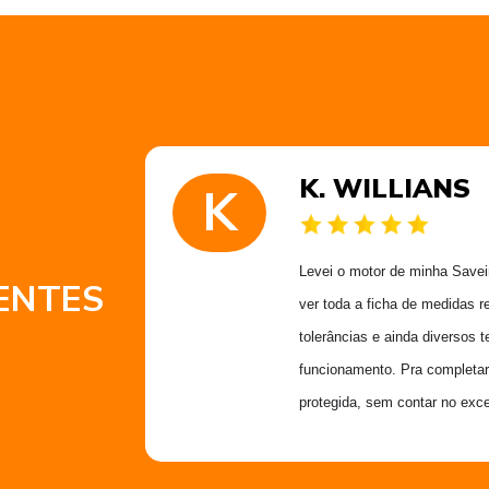
K. WILLIANS
K
 muito
Levei o motor de minha Saveiro
ENTES
 obrigado
ver toda a ficha de medidas r
Alex
tolerâncias e ainda diversos t
funcionamento. Pra completar
protegida, sem contar no exce