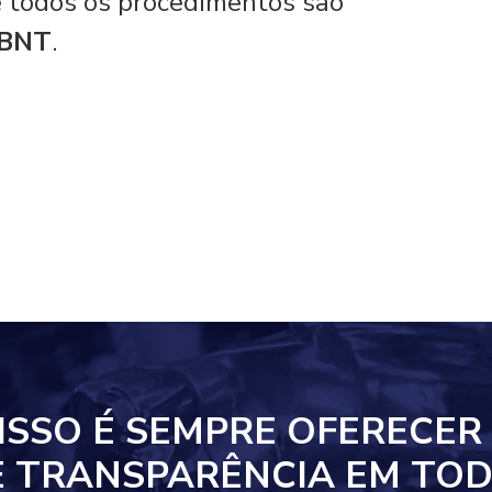
 e todos os procedimentos são
ABNT
.
ISSO
É SEMPRE OFERECER
E TRANSPARÊNCIA EM
TOD