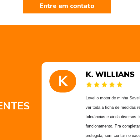
Entre em contato
K. WILLIANS
K
 muito
Levei o motor de minha Saveiro
ENTES
 obrigado
ver toda a ficha de medidas r
Alex
tolerâncias e ainda diversos t
funcionamento. Pra completar
protegida, sem contar no exce