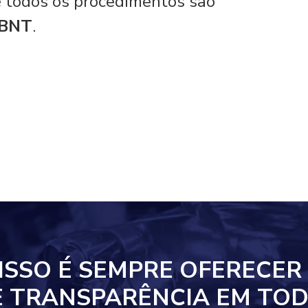
 e todos os procedimentos são
ABNT
.
ISSO
É SEMPRE OFERECER
E TRANSPARÊNCIA EM
TOD