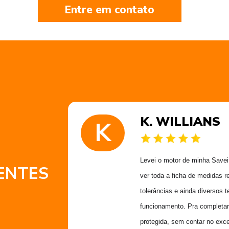
Entre em contato
K. WILLIANS
K
 muito
Levei o motor de minha Saveiro
ENTES
 obrigado
ver toda a ficha de medidas r
Alex
tolerâncias e ainda diversos t
funcionamento. Pra completar
protegida, sem contar no exce