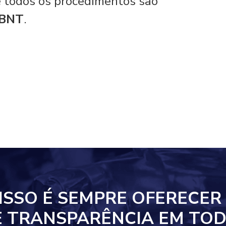
 e todos os procedimentos são
ABNT
.
ISSO
É SEMPRE OFERECER
E TRANSPARÊNCIA EM
TOD