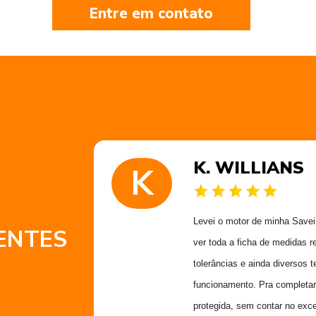
Entre em contato
K. WILLIANS
K
 muito
Levei o motor de minha Saveiro
ENTES
 obrigado
ver toda a ficha de medidas r
Alex
tolerâncias e ainda diversos t
funcionamento. Pra completar
protegida, sem contar no exce