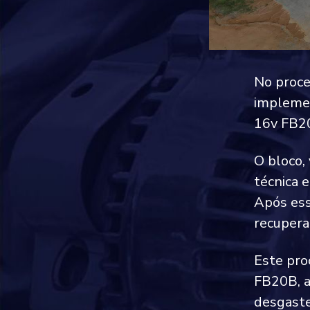
No proce
implemen
16v FB20
O bloco,
técnica 
Após ess
recupera
Este pro
FB20B, a
desgaste