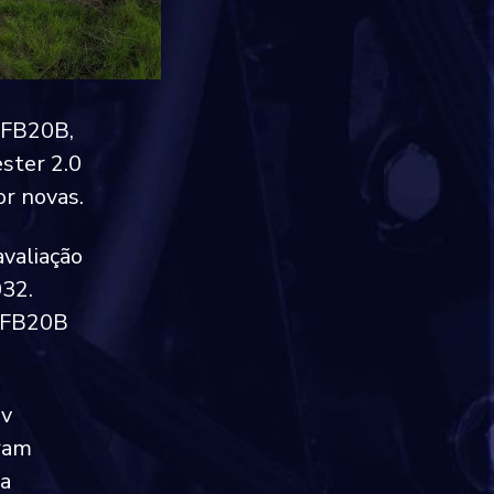
v FB20B,
ster 2.0
r novas.
avaliação
032.
v FB20B
6v
ram
 a