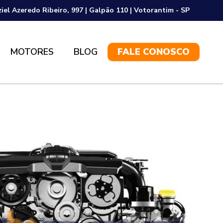
ziel Azeredo Ribeiro, 997 | Galpão 110 | Votorantim - SP
MOTORES
BLOG
FALE CONOSCO