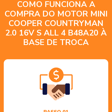
COMO FUNCIONA A
COMPRA DO MOTOR MINI
COOPER COUNTRYMAN
2.0 16V S ALL 4 B48A20 À
BASE DE TROCA
PASSO 01