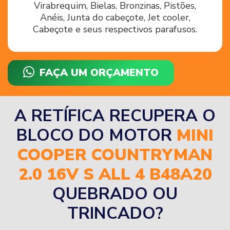
Virabrequim, Bielas, Bronzinas, Pistões,
Anéis, Junta do cabeçote, Jet cooler,
Cabeçote e seus respectivos parafusos.
FAÇA UM ORÇAMENTO
A RETÍFICA RECUPERA O
BLOCO DO MOTOR
MINI
COOPER COUNTRYMAN
2.0 16V S ALL 4 B48A20
QUEBRADO OU
TRINCADO?