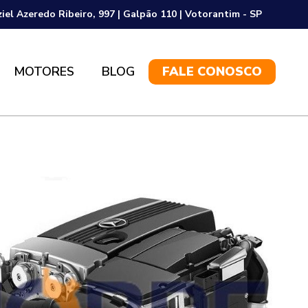
ziel Azeredo Ribeiro, 997 | Galpão 110 | Votorantim - SP
MOTORES
BLOG
FALE CONOSCO