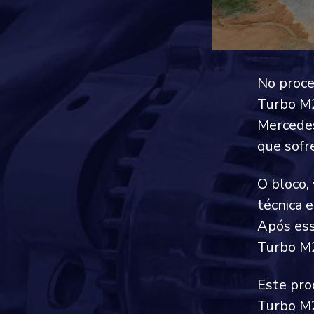
No proce
Turbo M2
Mercedes
que sofr
O bloco,
técnica 
Após ess
Turbo M2
Este pro
Turbo M2