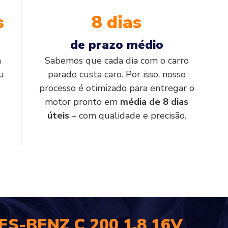
s
8 dias
de prazo médio
a
Sabemos que cada dia com o carro
u
parado custa caro. Por isso, nosso
processo é otimizado para entregar o
motor pronto em
média de 8 dias
úteis
– com qualidade e precisão.
S-BENZ C 200 1.8 16V