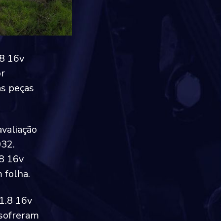
.8 16v
or
as peças
avaliação
032.
8 16v
 folha.
1.8 16v
 sofreram