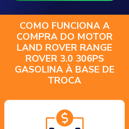
COMO FUNCIONA A
COMPRA DO MOTOR
LAND ROVER RANGE
ROVER 3.0 306PS
GASOLINA À BASE DE
TROCA