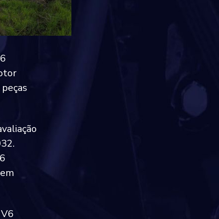
V6
otor
 peças
avaliação
032.
V6
 em
 V6