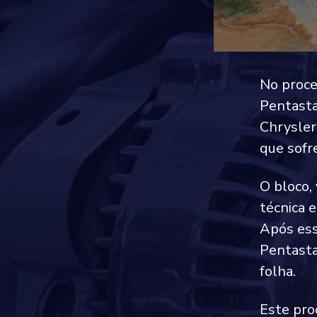
No proce
Pentasta
Chrysler
que sofr
O bloco,
técnica 
Após ess
Pentasta
folha.
Este pro