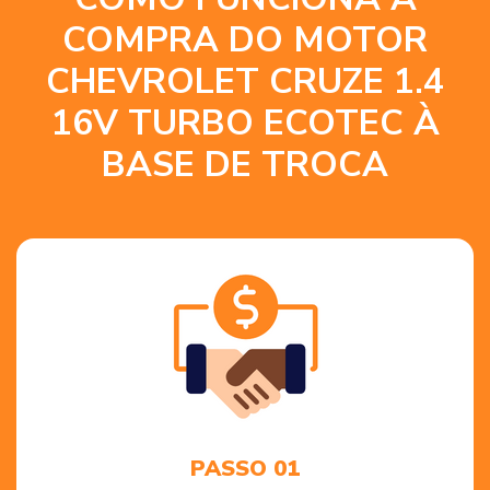
COMPRA DO MOTOR
CHEVROLET CRUZE 1.4
16V TURBO ECOTEC À
BASE DE TROCA
PASSO 01