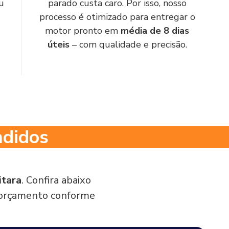
u
parado custa caro. Por isso, nosso
processo é otimizado para entregar o
motor pronto em
média de 8 dias
úteis
– com qualidade e precisão.
ndidos
itara
. Confira abaixo
m orçamento conforme