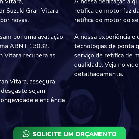
n Vitara,
A nossa dedicação à qu
r Suzuki Gran Vitara,
retífica do motor faz 
por novas.
retífica do motor do se
ssam por uma avaliação
A nossa experiência e e
norma ABNT 13032.
tecnologias de ponta q
n Vitara recupera as
serviço de retífica de 
qualidade. Veja no víd
detalhadamente.
ran Vitara, assegura
 desgaste sejam
ongevidade e eficiência
SOLICITE UM ORÇAMENTO