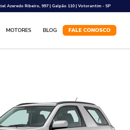
ziel Azeredo Ribeiro, 997 | Galpão 110 | Votorantim - SP
MOTORES
BLOG
FALE CONOSCO