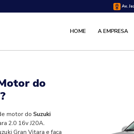
Av. Ja
HOME
A EMPRESA
 Motor do
a?
 de motor do
Suzuki
ara 2.0 16v J20A.
zuki Gran Vitara e faça